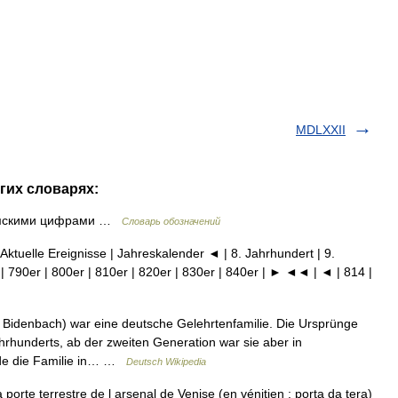
MDLXXII
гих словарях:
римскими цифрами …
Словарь обозначений
 Aktuelle Ereignisse | Jahreskalender ◄ | 8. Jahrhundert | 9.
| 790er | 800er | 810er | 820er | 830er | 840er | ► ◄◄ | ◄ | 814 |
Bidenbach) war eine deutsche Gelehrtenfamilie. Die Ursprünge
hrhunderts, ab der zweiten Generation war sie aber in
rde die Familie in… …
Deutsch Wikipedia
porte terrestre de l arsenal de Venise (en vénitien : porta da tera)