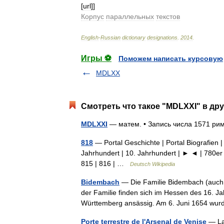
[
url
]]
Корпус
параллельных
текстов
English
-
Russian
dictionary
designations
.
2014
.
Игры ⚽
Поможем написать курсовую
MDLXX
Смотреть что такое "MDLXXI" в дру
MDLXXI
— матем. • Запись числа 1571 
818
— Portal Geschichte | Portal Biografien |
Jahrhundert | 10. Jahrhundert | ► ◄ | 780er 
815 | 816 | …
Deutsch Wikipedia
Bidembach
— Die Familie Bidembach (auch 
der Familie finden sich im Hessen des 16. Ja
Württemberg ansässig. Am 6. Juni 1654 wu
Porte terrestre de l'Arsenal de Venise
— La 