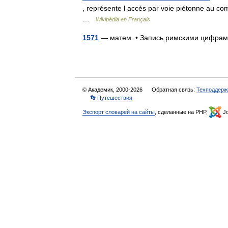
, représente l accès par voie piétonne au com
…
Wikipédia en Français
1571
— матем. • Запись римскими цифр
© Академик, 2000-2026
Обратная связь:
Техподдерж
👣 Путешествия
Экспорт словарей на сайты
, сделанные на PHP,
Jo