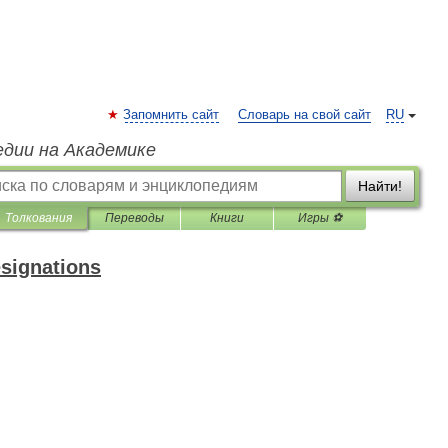
Запомнить сайт
Словарь на свой сайт
RU
едии на Академике
Найти!
Толкования
Переводы
Книги
Игры ⚽
esignations