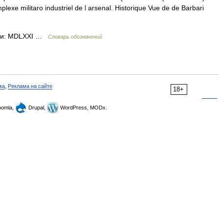
plexe militaro industriel de l arsenal. Historique Vue de de Barbari
ами: MDLXXI …
Словарь обозначений
ка
,
Реклама на сайте
18+
omla,
Drupal,
WordPress, MODx.