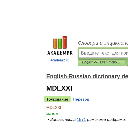
Словари и энциклоп
academic.ru
English-Russian dictionary designations
English-Russian dictionary d
MDLXXI
Толкование
Перевод
MDLXXI
матем
.
•
Запись
числа
1571
римскими
цифрами
.
—————